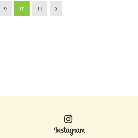
9
10
11