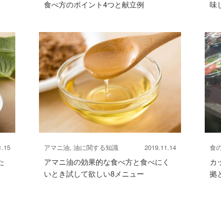
食べ方のポイント4つと献立例
味
1.15
アマニ油, 油に関する知識
2019.11.14
食の
た
アマニ油の効果的な食べ方と食べにく
カ
いとき試して欲しい8メニュー
拠