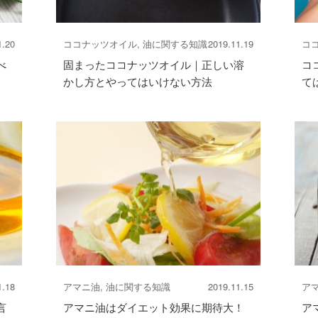
1.20
ココナッツオイル, 油に関する知識
2019.11.19
コ
べ
固まったココナッツオイル｜正しい溶
コ
かし方とやってはいけない方法
て
1.18
アマニ油, 油に関する知識
2019.11.15
アマ
言
アマニ油はダイエット効果に期待大！
ア