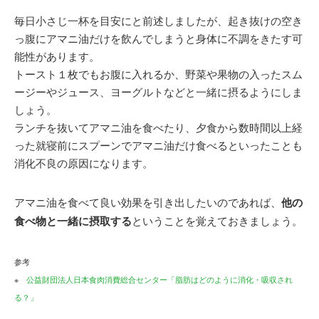
毎日小さじ一杯を目安にと前述しましたが、起き抜けの空き
っ腹にアマニ油だけを飲んでしまうと身体に不調をきたす可
能性があります。
トースト１枚でもお腹に入れるか、野菜や果物の入ったスム
ージーやジュース、ヨーグルトなどと一緒に摂るようにしま
しょう。
ランチを抜いてアマニ油を食べたり、夕食から数時間以上経
った就寝前にスプーンでアマニ油だけ食べるといったことも
消化不良の原因になります。
アマニ油を食べて良い効果を引き出したいのであれば、
他の
食べ物と一緒に摂取する
ということを覚えておきましょう。
参考
※
公益財団法人日本食肉消費総合センター「脂肪はどのように消化・吸収され
る？」