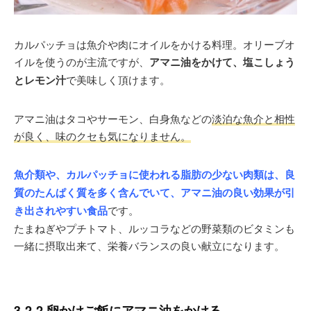
カルパッチョは魚介や肉にオイルをかける料理。オリーブオ
イルを使うのが主流ですが、
アマニ油をかけて、塩こしょう
とレモン汁
で美味しく頂けます。
アマニ油はタコやサーモン、白身魚などの
淡泊な魚介と相性
が良く、味のクセも気になりません。
魚介類や、カルパッチョに使われる脂肪の少ない肉類は、良
質のたんぱく質を多く含んでいて、アマニ油の良い効果が引
き出されやすい食品
です。
たまねぎやプチトマト、ルッコラなどの野菜類のビタミンも
一緒に摂取出来て、栄養バランスの良い献立になります。
3-2-2.卵かけご飯にアマニ油をかける