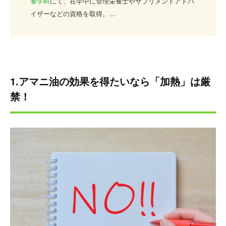
養学科
にて、在学中に管理栄養士やサプリメントアドバ
イザーなどの資格を取得。
大学卒業後、某食品メーカーに勤務。スーパーやコンビ
ニ向けのサラダなどお惣菜を中心とした、管理栄養士監
修メニューの開発を手掛けた実績を持つ。
仕事の幅を食の分野だけに絞らず、サプリや薬関係の知
識も深めたいという強い思いで、管理栄養士やサプリメ
1.アマニ油の効果を得たいなら「加熱」は厳
ントアドバイザーなどの資格を活かしながら精力的に活
禁！
動中。現在も食や健康、サプリについて日々勉強に励ん
でいる。