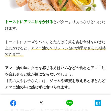
トーストにアマニ油をかける
とバターよりあっさりといただ
けます。
トーストにチーズやハムなどたんぱく質を含む食材をのせた
上にかけると、
アマニ油のα-リノレン酸の効果がさらに期待
できます。
アマニ油の味にクセを感じる方はハムなどの食材とアマニ油
を合わせると味が気にならない
でしょう。
甘党の人やお子さんには、
ジャムや蜂蜜を添えるとほとんど
アマニ油の味は感じずに食べられます。
5-2.ヨーグルトにアマニ油をかける