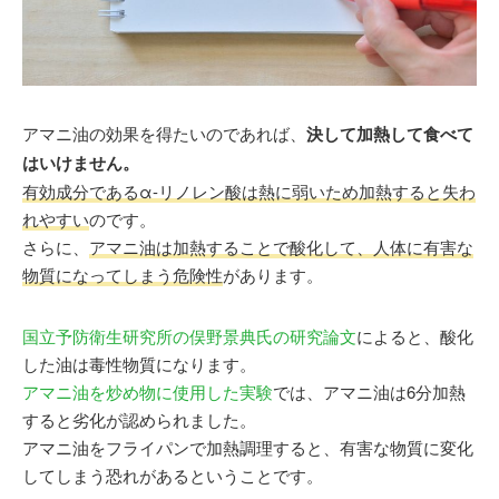
アマニ油の効果を得たいのであれば、
決して加熱して食べて
はいけません。
有効成分であるα-リノレン酸は熱に弱いため加熱すると失わ
れやすい
のです。
さらに、
アマニ油は加熱することで酸化して、人体に有害な
物質になってしまう危険性
があります。
国立予防衛生研究所の俣野景典氏の研究論文
によると、酸化
した油は毒性物質になります。
アマニ油を炒め物に使用した実験
では、アマニ油は6分加熱
すると劣化が認められました。
アマニ油をフライパンで加熱調理すると、有害な物質に変化
してしまう恐れがあるということです。