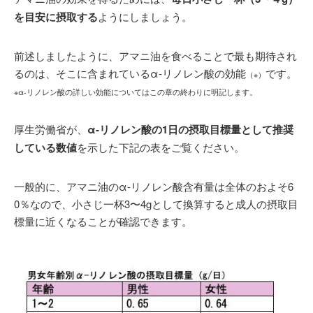
を目安に摂取する
ようにしましょう。
前述しましたように、アマニ油を食べることで最も期待され
るのは、そこに含まれているα-リノレン酸の効能
です。
（※）
※α-リノレン酸の詳しい効能についてはこの章の終わりに明記します。
厚生労働省が、
α-リノレン酸の1日の摂取目標量として推奨
している数値
を示した下記の表をご覧ください。
一般的に、アマニ油のα-リノレン酸含有量は全体のおよそ6
0％なので、小さじ一杯3〜4gとして換算すると成人の摂取目
標量に近くなることが確認できます。