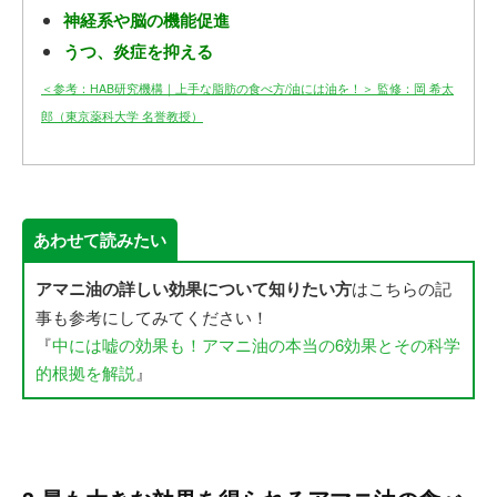
神経系や脳の機能促進
うつ、炎症を抑える
＜参考：HAB研究機構｜上手な脂肪の食べ方/油には油を！＞ 監修：岡 希太
郎（東京薬科大学 名誉教授）
あわせて読みたい
アマニ油の詳しい効果について知りたい方
はこちらの記
事も参考にしてみてください！
『
中には嘘の効果も！アマニ油の本当の6効果とその科学
的根拠を解説
』