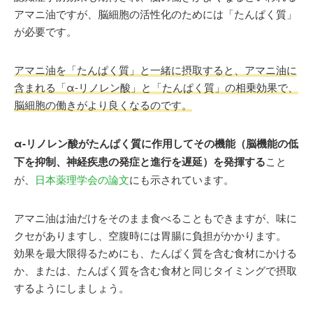
アマニ油ですが、脳細胞の活性化のためには「たんぱく質」
が必要です。
アマニ油を「たんぱく質」と一緒に摂取すると、アマニ油に
含まれる「α-リノレン酸」と「たんぱく質」の相乗効果で、
脳細胞の働きがより良くなるのです。
α-リノレン酸がたんぱく質に作用してその機能（脳機能の低
下を抑制、神経疾患の発症と進行を遅延）を発揮する
こと
が、
日本薬理学会の論文
にも示されています。
アマニ油は油だけをそのまま食べることもできますが、味に
クセがありますし、空腹時には胃腸に負担がかかります。
効果を最大限得るためにも、たんぱく質を含む食材にかける
か、または、たんぱく質を含む食材と同じタイミングで摂取
するようにしましょう。