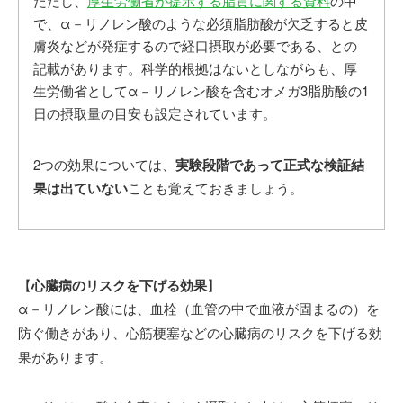
ただし、
厚生労働省が提示する脂質に関する資料
の中
で、α－リノレン酸のような必須脂肪酸が欠乏すると皮
膚炎などが発症するので経口摂取が必要である、との
記載があります。科学的根拠はないとしながらも、厚
生労働省としてα－リノレン酸を含むオメガ3脂肪酸の1
日の摂取量の目安も設定されています。
2つの効果については、
実験段階であって正式な検証結
果は出ていない
ことも覚えておきましょう。
【
心臓病のリスクを下げる効果
】
α－リノレン酸には、
血栓（血管の中で血液が固まるの）を
心筋梗塞などの心臓病のリスクを下げる効
防ぐ働きがあり、
果があります。