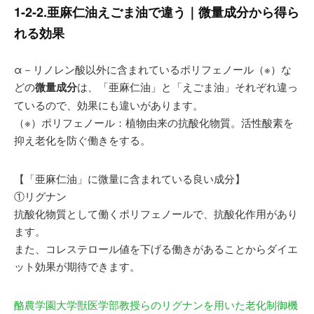
1-2-2.亜麻仁油えごま油で違う｜微量成分から得ら
れる効果
α－リノレン酸以外に含まれているポリフェノール（※）な
どの
微量成分
は、「亜麻仁油」と「えごま油」それぞれ違っ
ているので、効果にも違いがあります。
（※）ポリフェノール：植物由来の抗酸化物質。活性酸素を
抑え老化を防ぐ働きをする。
【「亜麻仁油」に微量に含まれている良い成分】
①リグナン
抗酸化物質として働くポリフェノールで、抗酸化作用があり
ます。
また、コレステロール値を下げる働きがあることからダイエ
ット効果が期待できます。
酪農学園大学獣医学部教授らのリグナンを用いた老化制御機