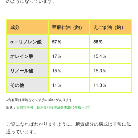
のようになっています。
成分
亜麻仁油（約）
えごま油（約）
α－リノレン酸
57％
58％
オレイン酸
17％
15.4％
リノール酸
15％
15.3％
その他
11％
11.3％
※含有量は産地などで多少の違いがあります。
出典：
文部科学省「日本食品標準成分表2015年版(七訂)」
ご覧になればわかりますように、糖質成分の構成は非常に似
通っています。