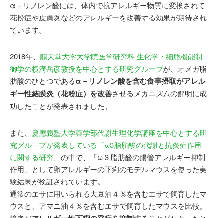
α－リノレン酸には、体内で抗アレルギー物質に変換されて
花粉症や皮膚炎などのアレルギーを改善する効果が期待され
ています。
2018年、
順天堂大学大学院医学研究科 生化学・細胞機能制
御学の横溝岳彦教授を中心とする研究グループ
が、オメガ脂
肪酸のひとつである
α－リノレン酸を含む食事摂取がアレル
ギー性結膜炎（花粉症）を改善
させるメカニズムの解明に成
功したことが発表されました。
また、
慶應義塾大学薬学部代謝生理化学講座を中心とする研
究グループが発表している「ω3脂肪酸の代謝と抗炎症作用
に関する研究」
の中で、「ω 3 脂肪酸の腸管アレルギー抑制
作用」として卵アレルギーの下痢のモデルマウスを使った実
験結果が検証されています。
通常のエサに用いられる大豆油４％を含むエサで飼育したマ
ウスと、アマニ油４％を含むエサで飼育したマウスを比較。
後者が
アレルギー性下痢の発症を抑制する
ことがわかったと