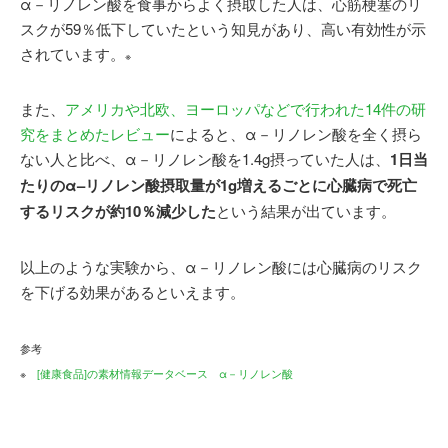
α－リノレン酸を食事からよく摂取した人は、心筋梗塞のリ
スクが59％低下していたという知見があり、高い有効性が示
されています。
※
また、
アメリカや北欧、ヨーロッパなどで行われた14件の研
究をまとめたレビュー
によると、
α
－
リノレン酸
を全く摂ら
ない人と比べ、
α－リノレン酸を1.4g摂っていた人は、
1
日当
たりのα
–
リノレン酸摂取量が
1g
増えるごとに心臓病で死亡
するリスクが約
10
％減少した
という結果が出ています。
以上のような実験から、α－リノレン酸には心臓病のリスク
を下げる効果があるといえます。
参考
※
[健康食品]の素材情報データベース α－リノレン酸