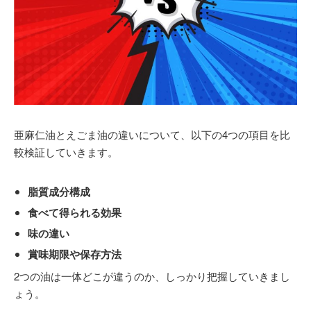
医学をベースとした様々なアンチエイジング療法を実
施。
近年では美容皮膚科の治療にも取り組み、体の内側だけ
でなく外側からも治療することでトータルアンチエイジ
ングを目指している。
＜所属学会＞
亜麻仁油とえごま油の違いについて、以下の4つの項目を比
日本美容皮膚科学会
較検証していきます。
日本内科学会
日本消化器内視鏡学会
日本人間ドック学会
脂質成分構成
日本プライマリ・ケア連合学会
食べて得られる効果
日本エイズ学会
味の違い
日本抗加齢医学会
賞味期限や保存方法
日本先進医療医師会
2つの油は一体どこが違うのか、しっかり把握していきまし
MR21 点滴療法研究会
ょう。