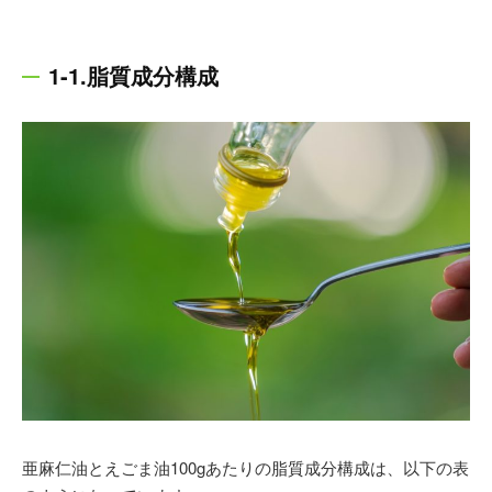
＜近年の論文発表＞
※2017年
「赤ワインエキス末(レスベラトロール含有)の
持続的な血管柔軟性ならびに脂質代謝への効果-健常人
1-1.脂質成分構成
における単施設二重盲検ランダム化並行群間比較試
験-」
※2017年
「鮭鼻軟骨由来プロテオグリカン含有食品の膝
関節への有効性試験-ランダム化プラセボ対照二重盲検
並行群間比較試験-」
※2016年
「鮭鼻軟骨抽出物(非変性II型コラーゲンならび
に非変性プロテオグリカン含有)摂取の膝関節痛に対す
る効果-単施設無作為化比較二重盲検試験-」
亜麻仁油とえごま油100gあたりの脂質成分構成は、以下の表