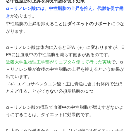
②中性脂肪の上昇を抑え代謝を促す効果
α－リノレン酸には、中性脂肪の上昇を抑え、代謝を促す働
き
があります。
中性脂肪の上昇を抑えることは
ダイエットのサポート
につな
がります。
α－リノレン酸は体内に入るとEPA（※）に変わりますが、E
PAには血液中の中性脂肪を減らす働きがあるのです。
近畿大学生物理工学部がミニブタを使って行った実験
で、α
－リノレン酸が食後の中性脂肪の上昇を抑えるという結果が
出ています。
（※）エイコサペンタエン酸：主に青魚に含まれ体内ではほ
とんど作ることができない必須脂肪酸の１つ
α－リノレン酸の摂取で血液中の中性脂肪が増えすぎないよ
うにすることは、ダイエットに効果的です。
以上のような働きから、α－リノレン酸にはダイエットサポ