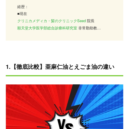
経歴：
■現在
クリニカメディカ・髪のクリニックSeed
院長
順天堂大学医学部総合診療科研究室
非常勤助教
平成2年
金沢医科大学医学部
卒業
平成4年
順天堂大学医学部附属順天堂医院総合診療科
平成16年
桜桂会犬山病院
平成18年
順天堂大学医学部附属順天堂医院総合診療科
1.【徹底比較】亜麻仁油とえごま油の違い
助教
平成21年
クリニカメディカ東京
平成25年
順天堂大学医学部附属順天堂医院総合診療科
非常勤助教
平成25年 都内美容皮膚科 院長
平成29年
クリニカメディカ・髪のクリニックSeed
開
院 現在に至る
大学の総合診療科で多くの患者さんを診る傍らで、予防