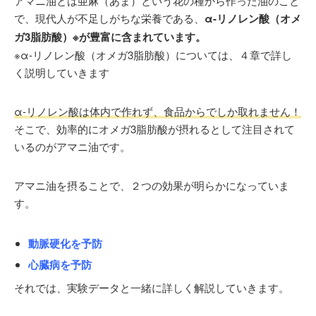
アマニ油とは亜麻（あま）という花の種から作った油のこと
非常勤助教
で、現代人が不足しがちな栄養である、
α-リノレン酸（オメ
平成25年 都内美容皮膚科 院長
ガ3脂肪酸）※が豊富に含まれています。
平成29年
クリニカメディカ・髪のクリニックSeed
開
※α-リノレン酸（オメガ3脂肪酸）については、４章で詳し
院 現在に至る
く説明していきます
大学の総合診療科で多くの患者さんを診る傍らで、予防
α-リノレン酸は体内で作れず、食品からでしか取れません！
医学をベースとした様々なアンチエイジング療法を実
そこで、効率的にオメガ3脂肪酸が摂れるとして注目されて
施。
いるのがアマニ油です。
近年では美容皮膚科の治療にも取り組み、体の内側だけ
でなく外側からも治療することでトータルアンチエイジ
アマニ油を摂ることで、２つの効果が明らかになっていま
ングを目指している。
す。
＜所属学会＞
日本美容皮膚科学会
動脈硬化を予防
日本内科学会
心臓病を予防
日本消化器内視鏡学会
それでは、実験データと一緒に詳しく解説していきます。
日本人間ドック学会
日本プライマリ・ケア連合学会