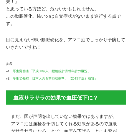
夫！」
と思っている方ほど、危ないかもしれません。
この動脈硬化、怖いのは自覚症状がないまま進行する点で
す。
目に見えない怖い動脈硬化を、アマニ油でしっかり予防して
いきたいですね！
参考
※1
厚生労働省「平成30年人口動態統計月報年計の概況」
※2
厚生労働省「日本人の食事摂取基準」（2015年版）脂質」
血液サラサラの効果で血圧低下に？
まだ、国が声明を出していない効果ではありますが、
アマニ油は血栓を予防してくれる効果があるので血液
がサラサラになることで、血圧を下げることにも繋が