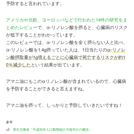
予防すると言われています。
アメリカや北欧、ヨーロッパなどで行われた14件の研究をま
とめたレビュー
で、α-リノレン酸を摂ると、心臓病のリスク
が低下することがわかっています。
このレビューでは、α-リノレン酸を全く摂らない人と比べ、
α-リノレン酸を1.4g摂っていた人は、1日当たりの
α-リノレ
ン酸摂取量が1g増えるごとに心臓病で死亡するリスクが約1
0％減少した
という結果が出ています。
アマニ油にもこのαリノレン酸が含まれているので、心臓病
を予防することができると言えますね。
アマニ油を摂って、しっかりと予防していきたいですね！
参考
※3
厚生労働省「平成30年人口動態統計月報年計の概況」