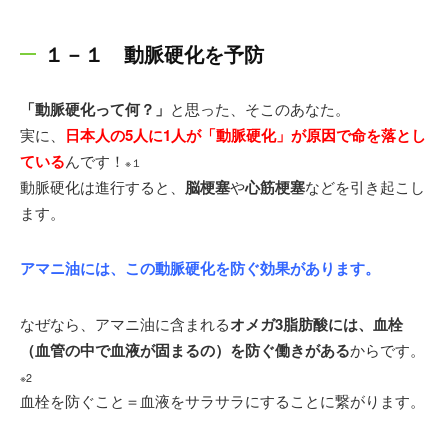
日本エイズ学会
日本抗加齢医学会
１－１ 動脈硬化を予防
日本先進医療医師会
MR21 点滴療法研究会
「動脈硬化って何？」
と思った、そこのあなた。
実に、
日本人の5人に1人が「動脈硬化」が原因で命を落とし
＜近年の論文発表＞
ている
んです！
※１
※2017年
「赤ワインエキス末(レスベラトロール含有)の
動脈硬化は進行すると、
脳梗塞
や
心筋梗塞
などを引き起こし
持続的な血管柔軟性ならびに脂質代謝への効果-健常人
ます。
における単施設二重盲検ランダム化並行群間比較試
験-」
アマニ油には、この動脈硬化を防ぐ効果があります。
※2017年
「鮭鼻軟骨由来プロテオグリカン含有食品の膝
関節への有効性試験-ランダム化プラセボ対照二重盲検
並行群間比較試験-」
なぜなら、アマニ油に含まれる
オメガ3脂肪酸には、血栓
※2016年
「鮭鼻軟骨抽出物(非変性II型コラーゲンならび
（血管の中で血液が固まるの）を防ぐ働きがある
からです。
に非変性プロテオグリカン含有)摂取の膝関節痛に対す
※2
る効果-単施設無作為化比較二重盲検試験-」
血栓を防ぐこと＝血液をサラサラにすることに繋がります。