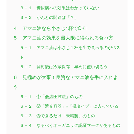
３－１ 糖尿病への効果はわかっていない
３－２ がんとの関連は「？」
４ アマニ油なら小さじ1杯でOK！
５ アマニ油の効果を最大限に得られる食べ方
５－１ アマニ油は小さじ１杯を生で食べるのがベス
ト
５－２ 開封後は冷蔵保存、早めに使い切ろう
６ 見極めが大事！良質なアマニ油を手に入れよ
う
６－１ ①「低温圧搾法」のもの
６－２ ②「遮光容器」×「瓶タイプ」に入っている
６－３ ③できるだけ「未精製」のもの
６－４ なるべくオーガニック認証マークがあるもの