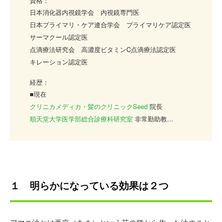
資格：
日本消化器内視鏡学会 内視鏡専門医
日本プライマリ・ケア連合学会 プライマリケア認定医
サーマクール認定医
点滴療法研究会 高濃度ビタミンC点滴療法認定医
キレーション認定医
経歴：
■現在
クリニカメディカ・髪のクリニックSeed
院長
順天堂大学医学部総合診療科研究室
非常勤助教
平成2年
金沢医科大学医学部
卒業
平成4年
順天堂大学医学部附属順天堂医院総合診療科
平成16年
桜桂会犬山病院
平成18年
順天堂大学医学部附属順天堂医院総合診療科
１ 明らかになっている効果は２つ
助教
平成21年
クリニカメディカ東京
平成25年
順天堂大学医学部附属順天堂医院総合診療科