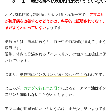
３－１ 糖尿病への効果はわかっていない
オメガ3脂肪酸は糖尿病にいいと噂される一方で、
アマニ油
が糖尿病を改善するかどうかは、科学的に証明されてなく、
まだよくわかっていない
ようです。
糖尿病とは、簡単に言うと、血液中の血糖値が増えてしまう
病気です。
通常、体内で分泌される
「インスリン」
の働きで血糖値は保
たれています。
つまり、
糖尿病はインスリンが深く関わってくる
わけです。
ところが、
カナダで行われた研究
によると、
アマニ油はイン
スリンと関係しない
ことがわかりました。
アマニ油が糖尿病にいいというのは、まだ少し早いようです