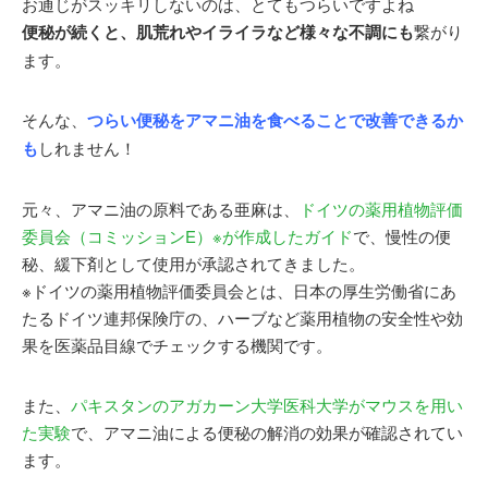
お通じがスッキリしないのは、とてもつらいですよね
便秘が続くと、肌荒れやイライラなど様々な不調にも
繋がり
ます。
そんな、
つらい便秘をアマニ油を食べることで改善できるか
も
しれません！
元々、アマニ油の原料である亜麻は、
ドイツの薬用植物評価
委員会（コミッションE）※が作成したガイド
で、慢性の便
秘、緩下剤として使用が承認されてきました。
※ドイツの薬用植物評価委員会とは、日本の厚生労働省にあ
たるドイツ連邦保険庁の、ハーブなど薬用植物の安全性や効
果を医薬品目線でチェックする機関です。
また、
パキスタンのアガカーン大学医科大学がマウスを用い
た実験
で、アマニ油による便秘の解消の効果が確認されてい
ます。