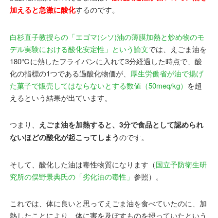
加えると急激に酸化
するのです。
白杉直子教授らの「エゴマ(シソ)油の薄膜加熱と炒め物のモ
デル実験における酸化安定性」という論文
では、えごま油を
180℃に熱したフライパンに入れて3分経過した時点で、酸
化の指標の1つである過酸化物価が、
厚生労働省が油で揚げ
た菓子で販売してはならないとする数値（50meq/kg）
を超
えるという結果が出ています。
つまり、
えごま油を加熱すると、3分で食品として認められ
ないほどの酸化が起こってしまう
のです。
そして、酸化した油は毒性物質になります（
国立予防衛生研
究所の俣野景典氏の「劣化油の毒性」
参照）。
これでは、体に良いと思ってえごま油を食べていたのに、加
熱したことにより、体に害を及ぼすものを摂っていたという