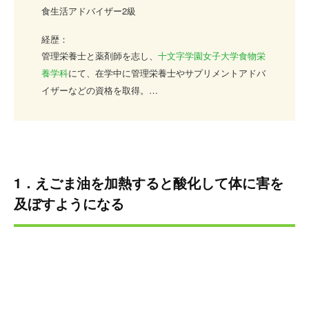
食生活アドバイザー2級
経歴：
管理栄養士と薬剤師を志し、
十文字学園女子大学食物栄
養学科
にて、在学中に管理栄養士やサプリメントアドバ
イザーなどの資格を取得。
大学卒業後、某食品メーカーに勤務。スーパーやコンビ
ニ向けのサラダなどお惣菜を中心とした、管理栄養士監
修メニューの開発を手掛けた実績を持つ。
仕事の幅を食の分野だけに絞らず、サプリや薬関係の知
識も深めたいという強い思いで、管理栄養士やサプリメ
1．えごま油を加熱すると酸化して体に害を
ントアドバイザーなどの資格を活かしながら精力的に活
及ぼすようになる
動中。現在も食や健康、サプリについて日々勉強に励ん
でいる。