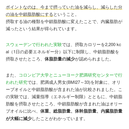
ポイントなのは、今まで摂っていた油を減らし、減らした分
の油を中鎖脂肪酸にする
ということ。
摂取する油の種類を中鎖脂肪酸に変えたことで、内臓脂肪が
減ったという結果が得られています。
スウェーデンで行われた実験
では、摂取カロリーを2,200 kc
al（1日の必要エネルギー分）以下に制限し、中鎖脂肪酸を
摂取させたところ、
体脂肪量の減少
が認められました。
また、
コロンビア大学とニューヨーク肥満研究センターで行
われた研究
では、肥満成人男女(BMI27～33)を対象に、オリ
ーブオイルと中鎖脂肪酸が含まれた油が比較されました。こ
の実験では、減量指導（エネルギー制限）とともに、中鎖脂
肪酸を摂取させたところ、中鎖脂肪酸が含まれた油はオリー
ブオイルに比べ、
体重、総脂肪量、体幹脂肪量、内臓脂肪量
が大幅に減少
したことがわかっています。