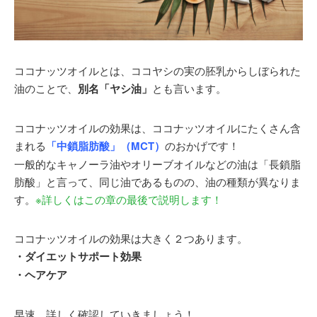
でなく外側からも治療することでトータルアンチエイジ
ングを目指している。
＜所属学会＞
ココナッツオイルとは、ココヤシの実の胚乳からしぼられた
日本美容皮膚科学会
油のことで、
別名「ヤシ油」
とも言います。
日本内科学会
日本消化器内視鏡学会
ココナッツオイルの効果は、ココナッツオイルにたくさん含
日本人間ドック学会
まれる
「中鎖脂肪酸」（MCT）
のおかげです！
日本プライマリ・ケア連合学会
一般的なキャノーラ油やオリーブオイルなどの油は「長鎖脂
日本エイズ学会
肪酸」と言って、同じ油であるものの、油の種類が異なりま
日本抗加齢医学会
す。
※詳しくはこの章の最後で説明します！
日本先進医療医師会
MR21 点滴療法研究会
ココナッツオイルの効果は大きく２つあります。
＜近年の論文発表＞
・ダイエットサポート効果
※2017年
「赤ワインエキス末(レスベラトロール含有)の
・ヘアケア
持続的な血管柔軟性ならびに脂質代謝への効果-健常人
における単施設二重盲検ランダム化並行群間比較試
早速、詳しく確認していきましょう！