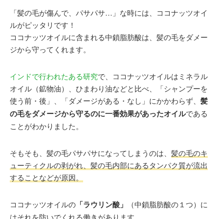
「髪の毛が傷んで、パサパサ…」な時には、ココナッツオイ
ルがピッタリです！
ココナッツオイルに含まれる中鎖脂肪酸は、髪の毛をダメー
ジから守ってくれます。
インドで行われたある研究
で、ココナッツオイルはミネラル
オイル（鉱物油）、ひまわり油などと比べ、「シャンプーを
使う前・後」、「ダメージがある・なし」にかかわらず、
髪
の毛をダメージから守るのに一番効果があったオイル
である
ことがわかりました。
そもそも、髪の毛パサパサになってしまうのは、
髪の毛のキ
ューティクルの剥がれ、髪の毛内部にあるタンパク質が流出
することなどが原因。
ココナッツオイルの
「ラウリン酸」
（中鎖脂肪酸の１つ）に
はそれを防いでくれる働きがあります。