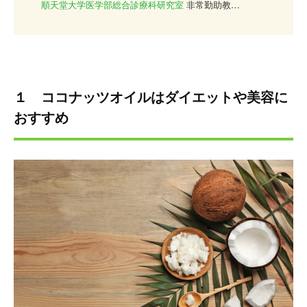
順天堂大学医学部総合診療科研究室
非常勤助教
平成2年
金沢医科大学医学部
卒業
平成4年
順天堂大学医学部附属順天堂医院総合診療科
平成16年
桜桂会犬山病院
平成18年
順天堂大学医学部附属順天堂医院総合診療科
１ ココナッツオイルはダイエットや美容に
助教
おすすめ
平成21年
クリニカメディカ東京
平成25年
順天堂大学医学部附属順天堂医院総合診療科
非常勤助教
平成25年 都内美容皮膚科 院長
平成29年
クリニカメディカ・髪のクリニックSeed
開
院 現在に至る
大学の総合診療科で多くの患者さんを診る傍らで、予防
医学をベースとした様々なアンチエイジング療法を実
施。
近年では美容皮膚科の治療にも取り組み、体の内側だけ