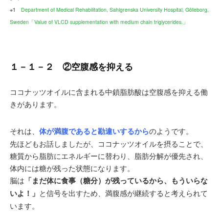
※1
Department of Medical Rehabilitation, Sahlgrenska University Hospital, Göteborg,
Sweden「Value of VLCD supplementation with medium chain triglycerides.」
１－１－２ ②空腹感を抑える
ココナッツオイルに含まれる中鎖脂肪酸は空腹感を抑える働
きがあります。
それは、
体が満腹であると勘違いするから
のようです。
先ほどもお話しましたが、ココナッツオイルを摂ることで、
糖質から脂肪にエネルギーに替わり、脂肪分解が優先され、
体内には糖が残った状態になります。
脳は
「まだ体に食事（糖分）が残っているから、もういらな
いよ！」
と信号を出すため、満腹感が継続すると考えられて
います。