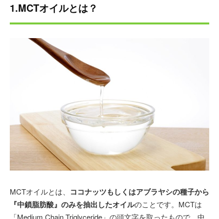
て、今も世界で大注目されているマイクロプラスチック
1.MCTオイルとは？
など海洋プラスチックの研究で博士号を取得。
その後、化粧品会社（現顧問先）の臨床試験・学術担当
として、健康食品・化粧品の業界へ飛び込む。世界中か
ら優れた機能性食品原料を輸入し、大手企業を始めとし
た様々な企業に原料供給しつつ、国内で数多くの原料の
市場開拓を行う。赤ワイン由来レスベラトロールが市場
開拓した素材の代表例。
2011年3月に
株式会社アンチエイジング・プロ
を設立
し、レスベラトロールやジオスゲニンのトップ原料メー
カーとして、現在も様々なオンリーワン原料を供給し続
けている。また、大学や医療機関と連携しながらヒト臨
床試験なども実施し、継続的に原料の研究開発に勤しん
でいる。
MCTオイルとは、
ココナッツもしくはアブラヤシの種子から
『中鎖脂肪酸』のみを抽出したオイル
のことです。MCTは
「Medium Chain Triglyceride」の頭文字を取ったもので、中