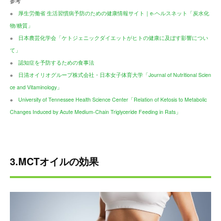
参考
※
厚生労働省 生活習慣病予防のための健康情報サイト｜e-ヘルスネット「炭水化
物/糖質」
※
日本農芸化学会「ケトジェニックダイエットがヒトの健康に及ぼす影響につい
て」
※
認知症を予防するための食事法
※
日清オイリオグループ株式会社・日本女子体育大学「Journal of Nutritional Scien
ce and Vitaminology」
※
University of Tennessee Health Science Center「Relation of Ketosis to Metabolic
Changes Induced by Acute Medium-Chain Triglyceride Feeding in Rats」
3.MCTオイルの効果