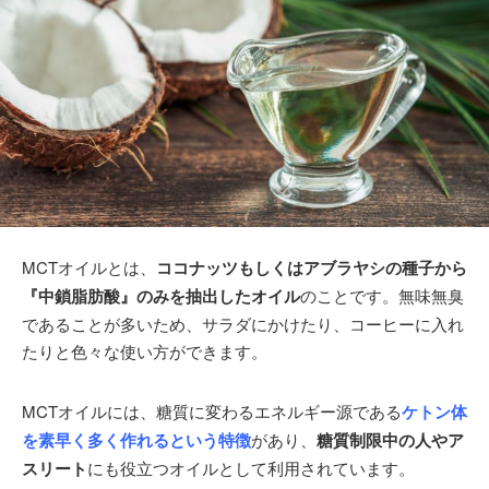
MCTオイルとは、
ココナッツもしくはアブラヤシの種子から
『中鎖脂肪酸』のみを抽出したオイル
のことです。無味無臭
であることが多いため、サラダにかけたり、コーヒーに入れ
たりと色々な使い方ができます。
MCTオイルには、糖質に変わるエネルギー源である
ケトン体
を素早く多く作れるという特徴
があり、
糖質制限中の人やア
スリート
にも役立つオイルとして利用されています。