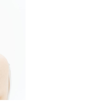
く外側から
。
的な血管柔
盲検ランダ
への有効性