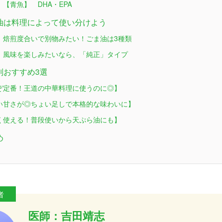
【青魚】 DHA・EPA
油は料理によって使い分けよう
 焙煎度合いで別物みたい！ごま油は3種類
 風味を楽しみたいなら、「純正」タイプ
別おすすめ3選
ぞ定番！王道の中華料理に使うのに◎】
い甘さが◎ちょい足しで本格的な味わいに】
く使える！普段使いから天ぷら油にも】
め
医師：吉田靖志