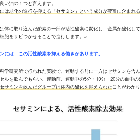
良い油の１つと言えます。
※2016年
「鮭鼻軟骨抽出物(非変性II型コラーゲンならびに非
には老化の進行を抑える
「セサミン」
という成分が豊富に含まれ
オグリカン含有)摂取の膝関節痛に対する効果-単施設無作為
盲検試験-」
は体に取り込んだ酸素の一部が活性酸素に変化し、金属が酸化し
細胞をサビつかせることで進行します。
※1
ンには、この活性酸素を抑える働きがあります。
科学研究所で行われた実験で、運動する前に一方はセサミンを含
セルを飲んでもらい、運動前、運動中の5分・10分・20分の血中
セサミンを飲んだグループは体内の酸化を抑えられた
ことがわか