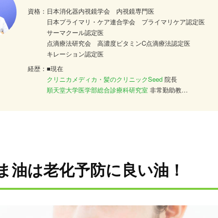
資格：
日本消化器内視鏡学会 内視鏡専門医
日本プライマリ・ケア連合学会 プライマリケア認定医
サーマクール認定医
点滴療法研究会 高濃度ビタミンC点滴療法認定医
キレーション認定医
経歴：
■現在
クリニカメディカ・髪のクリニックSeed
院長
順天堂大学医学部総合診療科研究室
非常勤助教
平成2年
金沢医科大学医学部
卒業
平成4年
順天堂大学医学部附属順天堂医院総合診療科
平成16年
桜桂会犬山病院
平成18年
順天堂大学医学部附属順天堂医院総合診療科
助教
平成21年
クリニカメディカ東京
ま油は老化予防に良い油！
平成25年
順天堂大学医学部附属順天堂医院総合診療科
非常
平成25年 都内美容皮膚科 院長
平成29年
クリニカメディカ・髪のクリニックSeed
開院 現
大学の総合診療科で多くの患者さんを診る傍らで、予防医学