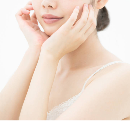
した様々なアンチエイジング療法を実施。
近年では美容皮膚科の治療にも取り組み、体の内側だけでな
も治療することでトータルアンチエイジングを目指している
＜所属学会＞
日本美容皮膚科学会
日本内科学会
日本消化器内視鏡学会
日本人間ドック学会
日本プライマリ・ケア連合学会
日本エイズ学会
日本抗加齢医学会
日本先進医療医師会
MR21 点滴療法研究会
＜近年の論文発表＞
※2017年
「赤ワインエキス末(レスベラトロール含有)の持続
軟性ならびに脂質代謝への効果-健常人における単施設二重
ム化並行群間比較試験-」
※2017年
「鮭鼻軟骨由来プロテオグリカン含有食品の膝関節
試験-ランダム化プラセボ対照二重盲検並行群間比較試験-」