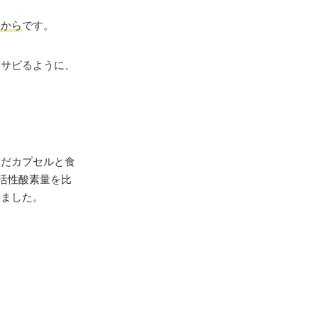
変性プロテ
るから
です。
化比較二重
てサビるように、
んだカプセルと食
の活性酸素量を比
りました。