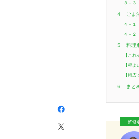
３－３ 
４ ごま
４－１
４－２
５ 料理
【これ
【程よ
【幅広
６ まと