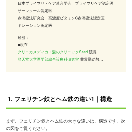
日本プライマリ・ケア連合学会 プライマリケア認定医
サーマクール認定医
点滴療法研究会 高濃度ビタミンC点滴療法認定医
キレーション認定医
経歴：
■現在
クリニカメディカ・髪のクリニックSeed
院長
順天堂大学医学部総合診療科研究室
非常勤助教
平成2年
金沢医科大学医学部
卒業
平成4年
順天堂大学医学部附属順天堂医院総合診療科
平成16年
桜桂会犬山病院
平成18年
順天堂大学医学部附属順天堂医院総合診療科
1. フェリチン鉄とヘム鉄の違い1｜構造
助教
平成21年
クリニカメディカ東京
平成25年
順天堂大学医学部附属順天堂医院総合診療科
まず、フェリチン鉄とヘム鉄の大きな違いは、構造です。次
非常勤助教
の図をご覧ください。