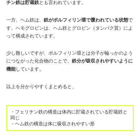
日本抗加齢医学会
チン鉄は貯蔵鉄
とも言われています。
日本先進医療医師会
MR21 点滴療法研究会
一方、ヘム鉄は、
鉄がポルフィリン環で覆われている状態
で
す。ヘモグロビンは、ヘム鉄とグロビン（タンパク質）によ
＜近年の論文発表＞
って構成されています。
※2017年
「赤ワインエキス末(レスベラトロール含有)の
持続的な血管柔軟性ならびに脂質代謝への効果-健常人
少し難しいですが、ポルフィリン環とは分子が輪っかのよう
における単施設二重盲検ランダム化並行群間比較試
につながった化合物のことで、
鉄分が吸収されやすいように
験-」
機能
しています。
※2017年
「鮭鼻軟骨由来プロテオグリカン含有食品の膝
関節への有効性試験-ランダム化プラセボ対照二重盲検
以上を分かりやすくまとめると、
並行群間比較試験-」
※2016年
「鮭鼻軟骨抽出物(非変性II型コラーゲンならび
に非変性プロテオグリカン含有)摂取の膝関節痛に対す
る効果-単施設無作為化比較二重盲検試験-」
・フェリチン鉄の構造は体内に貯蔵されている貯蔵鉄と
同じ
・ヘム鉄の構造は体に吸収されやすい形