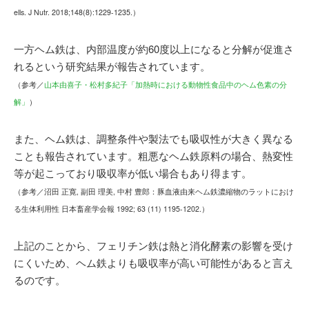
ells. J Nutr. 2018;148(8):1229-1235.）
一方ヘム鉄は、内部温度が約60度以上になると分解が促進さ
れるという研究結果が報告されています。
（参考／
山本由喜子・松村多紀子「加熱時における動物性食品中のヘム色素の分
解」
）
また、ヘム鉄は、調整条件や製法でも吸収性が大きく異なる
ことも報告されています。粗悪なヘム鉄原料の場合、熱変性
等が起こっており吸収率が低い場合もあり得ます。
（参考／沼田 正寛, 副田 理美, 中村 豊郎：豚血液由来ヘム鉄濃縮物のラットにおけ
る生体利用性 日本畜産学会報 1992; 63 (11) 1195-1202.）
上記のことから、フェリチン鉄は熱と消化酵素の
影響を受け
にくいため、ヘム鉄よりも吸収率が高い可能性があると言え
るのです。