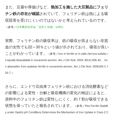
また、豆腐や厚揚げなど、
熱加工を施した大豆製品にフェリ
チン鉄の存在が確認
されていて、フェリチン鉄は熱による吸
収阻害を受けにくいのではないかと考えられているのです。
（参考／
日本農芸化学会「化学と生物」vol55
）
実際、フェリチン鉄の吸収率は、鉄の吸収が高まらない非貧
血の女性でも22～30％という値が示されており、吸収が良い
ことがわかっています。
（参考／Iron in ferritin or in salts (ferrous sulfate) i
s equally bioavailable in nonanemic women. Am J Clin Nutr. 2004; 80(4):936-40.、Iro
n absorption from soybean ferritin in nonanemic women. Am J Clin Nutr. 2006;83(1):1
03-7.）
さらに、エンドウ豆由来フェリチン鉄における消化酵素など
の影響による変性・分解と吸収機構の変化の検証によると、
原料中のフェリチン鉄は変性しにくく、約７割が吸収できる
状態を保っていたと報告されています。
（参考／Pea Ferritin Stabilit
y under Gastric pH Conditions Determines the Mechanism of Iron Uptake in Caco-2 C