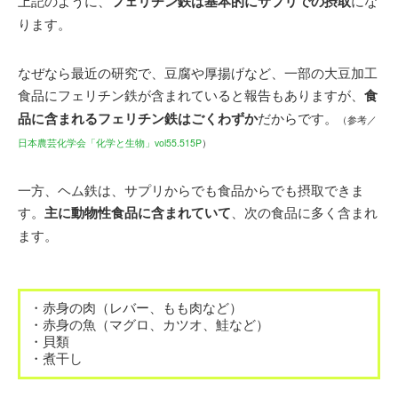
上記のように、
フェリチン鉄は基本的にサプリでの摂取
にな
ります。
なぜなら最近の研究で、豆腐や厚揚げなど、一部の大豆加工
食品にフェリチン鉄が含まれていると報告もありますが、
食
品に含まれるフェリチン鉄はごくわずか
だからです。
（参考／
日本農芸化学会「化学と生物」vol55.515P
）
一方、ヘム鉄は、サプリからでも食品からでも摂取できま
す。
主に動物性食品に含まれていて
、次の食品に多く含まれ
ます。
・赤身の肉（レバー、もも肉など）
・赤身の魚（マグロ、カツオ、鮭など）
・貝類
・煮干し