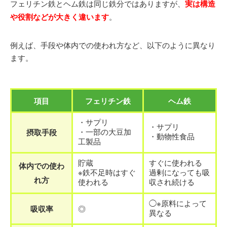
フェリチン鉄とヘム鉄は同じ鉄分ではありますが、
実は構造
や役割などが大きく違います
。
例えば、手段や体内での使われ方など、以下のように異なり
ます。
項目
フェリチン鉄
ヘム鉄
・サプリ
・サプリ
・一部の大豆加
摂取手段
・動物性食品
工製品
貯蔵
すぐに使われる
体内での使わ
※鉄不足時はすぐ
過剰になっても吸
れ方
使われる
収され続ける
◯※原料によって
吸収率
◎
異なる