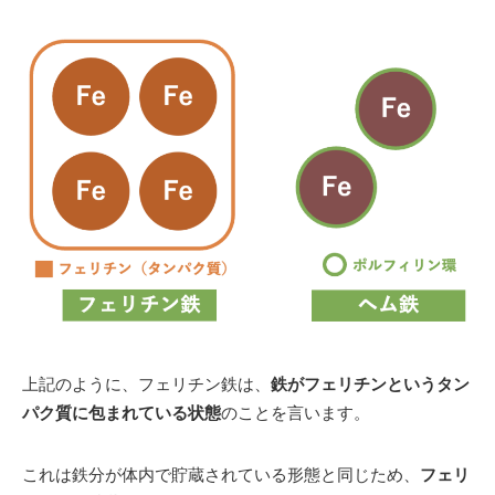
平成25年 都内美容皮膚科 院長
平成29年
クリニカメディカ・髪のクリニックSeed
開
院 現在に至る
大学の総合診療科で多くの患者さんを診る傍らで、予防
医学をベースとした様々なアンチエイジング療法を実
施。
近年では美容皮膚科の治療にも取り組み、体の内側だけ
でなく外側からも治療することでトータルアンチエイジ
ングを目指している。
＜所属学会＞
日本美容皮膚科学会
日本内科学会
上記のように、フェリチン鉄は、
鉄がフェリチンというタン
日本消化器内視鏡学会
パク質に包まれている状態
のことを言います。
日本人間ドック学会
日本プライマリ・ケア連合学会
これは鉄分が体内で貯蔵されている形態と同じため、
フェリ
日本エイズ学会