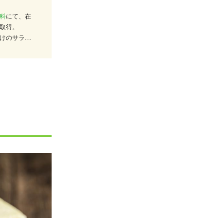
科
にて、在
取得。
けのサラダ
手掛けた実
深めたいと
どの資格を
いて日々勉