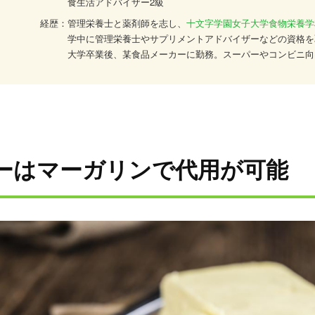
食生活アドバイザー2級
経歴：
管理栄養士と薬剤師を志し、
十文字学園女子大学食物栄養学
学中に管理栄養士やサプリメントアドバイザーなどの資格を
大学卒業後、某食品メーカーに勤務。スーパーやコンビニ向
などお惣菜を中心とした、管理栄養士監修メニューの開発を
績を持つ。
仕事の幅を食の分野だけに絞らず、サプリや薬関係の知識も
いう強い思いで、管理栄養士やサプリメントアドバイザーな
活かしながら精力的に活動中。現在も食や健康、サプリにつ
強に励んでいる。
ターはマーガリンで代用が可能