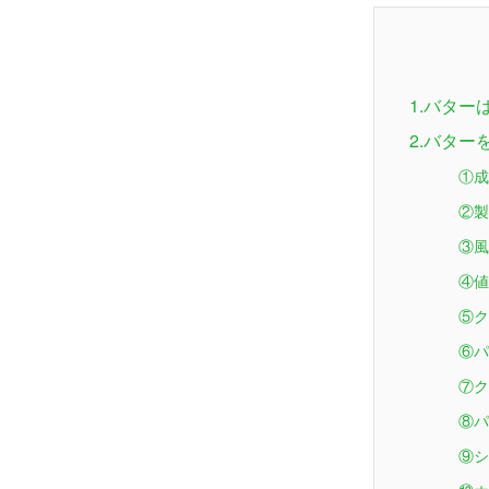
1.バタ
2.バタ
①成
②製
③風
④値
⑤ク
⑥パ
⑦ク
⑧パ
⑨シ