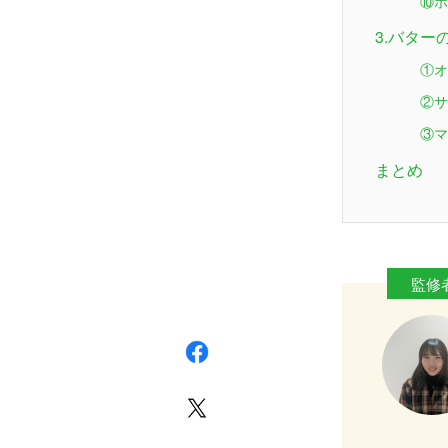
⑩ホ
3.バタ
①オ
②サ
③マ
まとめ