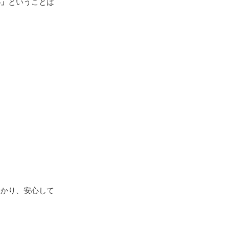
い」
ということは
わかり、安心して