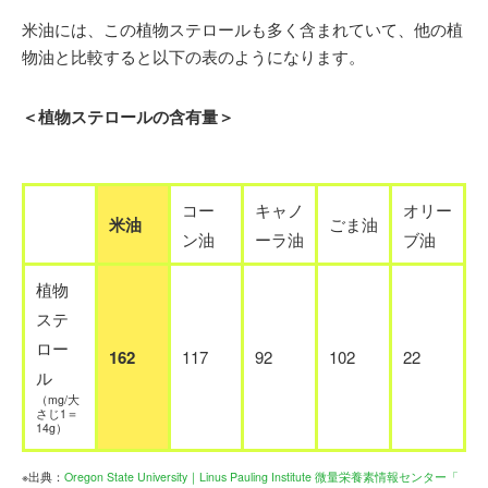
米油には、この植物ステロールも多く含まれていて、他の植
物油と比較すると以下の表のようになります。
＜植物ステロールの含有量＞
コー
キャノ
オリー
米油
ごま油
ン油
ーラ油
ブ油
植物
ステ
ロー
162
117
92
102
22
ル
（mg/大
さじ1＝
14g）
※出典：
Oregon State University｜Linus Pauling Institute 微量栄養素情報センター「