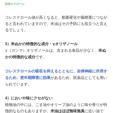
植物ステロール」
コレステロール値が高くなると、動脈硬化や脳梗塞につなが
ると言われていますので、米油はその予防にも役立つと言え
るでしょう。
3）米ぬかの特徴的な成分・γオリザノール
γ（ガンマ）オリザノールは、含まれる食品が少なく、
米ぬ
かの特徴的な成分
です。
コレステロールの吸収を抑えるとともに、自律神経に作用す
るため、更年期障害に効果
があるため、医薬品としても用い
られています。
4）においや味にクセがない
植物油の中には、ごま油やオリーブ油のように味や香りが特
徴的なものもありますが、
米油はほぼ無味無臭
に近い油で