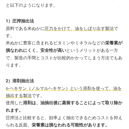
と以下のようになります。
1）圧搾抽出法
原料である米ぬかに
圧力をかけて、油をしぼり出す製法
で
す。
米ぬかに豊富に含まれるビタミンやミネラルなどの
栄養素が
損なわれにくく、安全性が高い
というメリットがある一方
で、製造の手間とコストが比較的かかってしまう方法でもあ
ります。
2）溶剤抽出法
n-ヘキサン（ノルマルヘキサン）という溶剤を使って、油を
抽出する製法
です。
使用した
溶剤は、油抽出後に蒸留することによって取り除か
れます。
圧搾法と比較すると、効率よく抽出できるためコストを抑え
られる反面、
栄養素は損なわれる可能性があります。