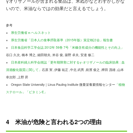
γオリザノールが含まれる食品は、米ぬかなどわずかしかな
いので、米油ならではの効果だと言えるでしょう。
参考
※
厚生労働省 e-ヘルスネット
※
厚生労働省「日本人の食事摂取基準（2015年版）策定検討会」報告書
※
日本食品科学工学会誌 2012年 59巻 7号「米糠含有成分の機能性とその向上」
谷口 久次, 橋本 博之, 細田朝夫, 米谷 俊, 築野 卓夫, 安達 修二
※
日本産科婦人科学会雑誌「更年期障害に対するγ-オリザノールの臨床効果 : 血
清過酸化脂質に関して」
石原 実 ,伊藤 祐正 ,中北 武男 ,前濱 俊之 ,稗田 茂雄 ,山本
幸次郎 ,上野 昇
※ Oregon State University｜Linus Pauling Institute 微量栄養素情報センター
「植物
ステロール」
「ビタミンE」
4 米油が危険と言われる2つの理由