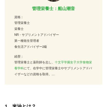
管理栄養士：船山潮音
資格：
管理栄養士
栄養士
NR・サプリメントアドバイザー
第一種衛生管理者
食生活アドバイザー2級
経歴：
管理栄養士と薬剤師を志し、
十文字学園女子大学食物栄
養学科
にて、在学中に管理栄養士やサプリメントアドバ
イザーなどの資格を取得。
大学卒業後、某食品メーカーに勤務。スーパーやコンビ
ニ向けのサラダなどお惣菜を中心とした、管理栄養士監
修メニューの開発を手掛けた実績を持つ。
仕事の幅を食の分野だけに絞らず、サプリや薬関係の知
識も深めたいという強い思いで、管理栄養士やサプリメ
1 米油とは？