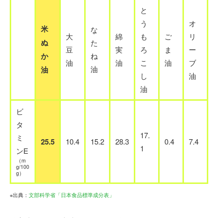
と
う
オ
米
な
大
綿
も
ご
リ
ぬ
た
豆
実
ろ
ま
ー
か
ね
油
油
こ
油
ブ
油
油
し
油
油
ビ
タ
17.
ミ
25.5
10.4
15.2
28.3
0.4
7.4
1
ンE
（m
g/100
g）
※出典：
文部科学省「日本食品標準成分表」