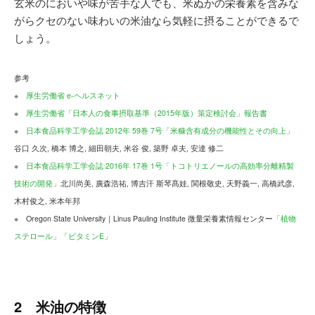
玄米のにおいや味が苦手な人でも、米ぬかの栄養素を含みな
がらクセのない味わいの米油なら気軽に摂ることができるで
しょう。
参考
※
厚生労働省 e-ヘルスネット
※
厚生労働省「日本人の食事摂取基準（2015年版）策定検討会」報告書
※
日本食品科学工学会誌 2012年 59巻 7号「米糠含有成分の機能性とその向上」
谷口 久次, 橋本 博之, 細田朝夫, 米谷 俊, 築野 卓夫, 安達 修二
※
日本食品科学工学会誌 2016年 17巻 1号「トコトリエノールの高効率分離精製
技術の開発」
北川尚美, 廣森浩祐, 博吉汗 斯琴髙娃, 関根敬史, 天野義一, 高橋武彦,
木村俊之, 米本年邦
※ Oregon State University｜Linus Pauling Institute 微量栄養素情報センター
「植物
ステロール」
「ビタミンE」
2 米油の特徴