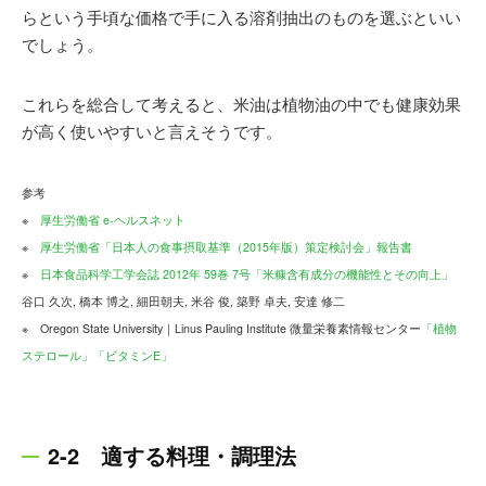
らという手頃な価格で手に入る溶剤抽出のものを選ぶといい
でしょう。
これらを総合して考えると、米油は植物油の中でも健康効果
が高く使いやすいと言えそうです。
参考
※
厚生労働省 e-ヘルスネット
※
厚生労働省「日本人の食事摂取基準（2015年版）策定検討会」報告書
※
日本食品科学工学会誌 2012年 59巻 7号「米糠含有成分の機能性とその向上」
谷口 久次, 橋本 博之, 細田朝夫, 米谷 俊, 築野 卓夫, 安達 修二
※ Oregon State University｜Linus Pauling Institute 微量栄養素情報センター
「植物
ステロール」
「ビタミンE」
2-2 適する料理・調理法