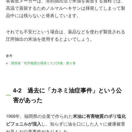
各製造メーカーは、溶剤抽出法で米油を製造する過程では、
高温で蒸留するためノルマルヘキサンは揮発してしまって製
品中には残らないと発表しています。
それでも不安だという場合は、薬品などを使わず製造される
圧搾抽出の米油を使用するとよいでしょう。
参考
※
環境省「化学物質の環境リスク評価」第１巻
4-2 過去に「カネミ油症事件」という公
害があった
1968年、福岡県の企業で作られた
米油に有害物質のポリ塩化
ビフェニルが混入
し、知らずに油を口にした人々に健康被害
が及んだ公害事件がありました。