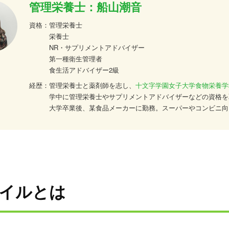
管理栄養士：船山潮音
資格：
管理栄養士
栄養士
NR・サプリメントアドバイザー
第一種衛生管理者
食生活アドバイザー2級
経歴：
管理栄養士と薬剤師を志し、
十文字学園女子大学食物栄養学
学中に管理栄養士やサプリメントアドバイザーなどの資格を
大学卒業後、某食品メーカーに勤務。スーパーやコンビニ向
などお惣菜を中心とした、管理栄養士監修メニューの開発を
績を持つ。
仕事の幅を食の分野だけに絞らず、サプリや薬関係の知識も
いう強い思いで、管理栄養士やサプリメントアドバイザーな
活かしながら精力的に活動中。現在も食や健康、サプリにつ
強に励んでいる。
オイルとは