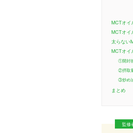
MCTオイ
MCTオ
太らない
MCTオ
①開封
②摂取
③炒め
まとめ