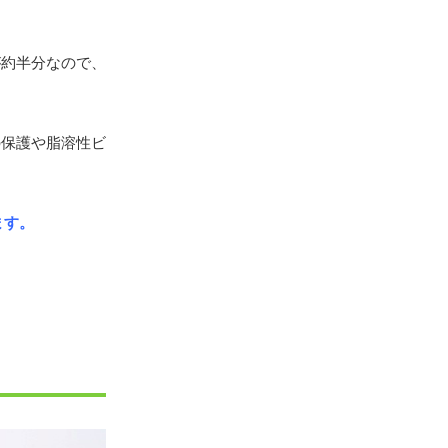
が約半分なので、
の保護や脂溶性ビ
ます。