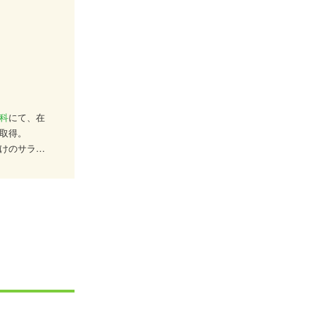
科
にて、在
取得。
けのサラダ
手掛けた実
深めたいと
どの資格を
いて日々勉