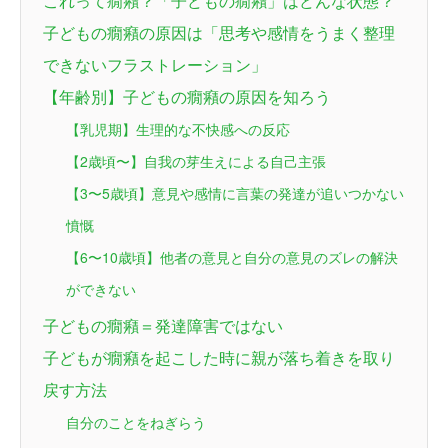
これって癇癪？「子どもの癇癪」はどんな状態？
子どもの癇癪の原因は「思考や感情をうまく整理
できないフラストレーション」
【年齢別】子どもの癇癪の原因を知ろう
【乳児期】生理的な不快感への反応
【2歳頃〜】自我の芽生えによる自己主張
【3〜5歳頃】意見や感情に言葉の発達が追いつかない
憤慨
【6〜10歳頃】他者の意見と自分の意見のズレの解決
ができない
子どもの癇癪＝発達障害ではない
子どもが癇癪を起こした時に親が落ち着きを取り
戻す方法
自分のことをねぎらう