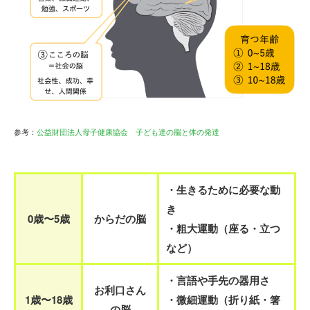
参考：
公益財団法人母子健康協会 子ども達の脳と体の発達
・生きるために必要な動
き
0歳〜5歳
からだの脳
・粗大運動（座る・立つ
など）
・言語や手先の器用さ
お利口さん
1歳〜18歳
・微細運動（折り紙・箸
の脳