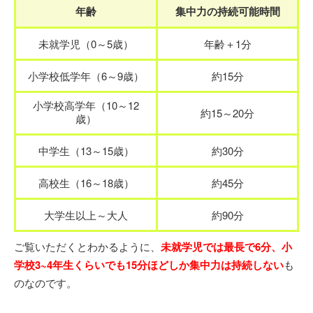
年齢
集中力の持続可能時間
未就学児（0～5歳）
年齢＋1分
小学校低学年（6～9歳）
約15分
小学校高学年（10～12
約15～20分
歳）
中学生（13～15歳）
約30分
高校生（16～18歳）
約45分
大学生以上～大人
約90分
ご覧いただくとわかるように、
未就学児では最長で6分、小
学校3~4年生くらいでも15分ほどしか集中力は持続しない
も
のなのです。