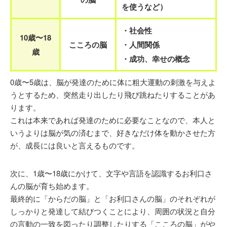
を使うなど）
・社会性
10歳〜18
こころの脳
・人間関係
歳
・成功、幸せの概念
0歳〜5歳は、脳が発達のために体に粗大運動の刺激を与えよ
うとするため、突然走り出したり飛び跳ねたりすることがあ
ります。
これは本来であれば発達のために必要なことなので、本人と
いうよりは脳が気の済むまで、好きなだけ体を動かさせた方
が、成長には良いと言えるものです。
次に、1歳〜18歳にかけて、文字や言語を認識するお利口さ
んの脳が育ち始めます。
最終的に「からだの脳」と「お利口さんの脳」のそれぞれが
しっかりと発達して結びつくことにより、周囲の状況と自分
の言動の一致を図ったり調整したりする「こころの脳」がや